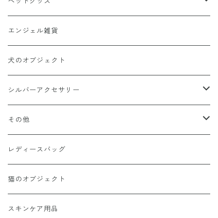
置物・インテリア
ペットグッズ
木製
生活雑貨
首輪・リード・洋服
エンジェル雑貨
銅製
お香立て
首輪
その他
キャリーバッグ
犬のオブジェクト
ゴールド
キッチン用品
リード
おもちゃ
シルバーアクセサリー
シルバー
キャンドル
洋服
ペット用ベッド
リング
その他
陶器
蛇口・水栓
ハーネス
帽子
ペンダントトップ
ブレスレッド
レディースバッグ
バンブー
お皿・カップ・コップ
その他
バングル
日用品
猫のオブジェクト
象
日用品
ピアス
インテリア・置物
スキンケア用品